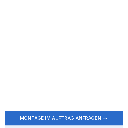
Fachgerechte Montage
Scheibenwechsel und Reparatur nach
abgestimmtem Ablauf
Klare Kommunikation
Transparente Abstimmung zu Termin,
Umfang und
Abnahme
Partnerlösung möglich
Für Einzelaufträge oder regelmäßige
Zusammenarbeit
MONTAGE IM AUFTRAG ANFRAGEN