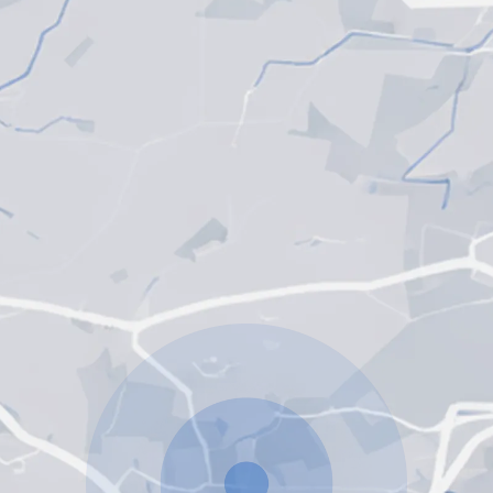
Unser Servicegebiet: Crimmitschau, Zwickau,
Meerane, Werdau, Glauchau, Gera und Umgebun
MOBILEN EINSATZ PRÜFEN
DIREKT ANRUFEN